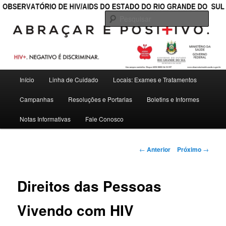
———————————————————————————————————
Pesqu
OBSERVATÓRIO DE HIV/AIDS DO
ESTADO DO RIO GRANDE DO SUL
Menu
Início
Linha de Cuidado
Locais: Exames e Tratamentos
Pular
principal
Campanhas
Resoluções e Portarias
Boletins e Informes
para
Notas Informativas
Fale Conosco
o
conteúdo
Navegação
←
Anterior
Próximo
→
de
principal
posts
Direitos das Pessoas
Vivendo com HIV