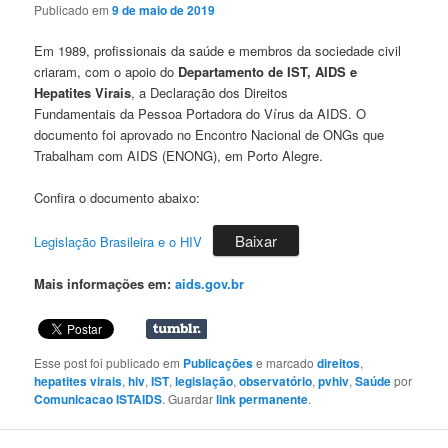
Publicado em
9 de maio de 2019
Em 1989, profissionais da saúde e membros da sociedade civil
criaram, com o apoio do
Departamento de IST, AIDS e
Hepatites Virais
, a Declaração dos Direitos
Fundamentais da Pessoa Portadora do Vírus da AIDS. O
documento foi aprovado no Encontro Nacional de ONGs que
Trabalham com AIDS (ENONG), em Porto Alegre.
Confira o documento abaixo:
Baixar
Legislação Brasileira e o HIV
Mais informações em:
aids.gov.br
Esse post foi publicado em
Publicações
e marcado
direitos
,
hepatites virais
,
hiv
,
IST
,
legislação
,
observatório
,
pvhiv
,
Saúde
por
Comunicacao ISTAIDS
. Guardar
link permanente
.