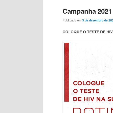
o
o
Campanha 2021
conteúdo
conteúdo
Publicado em
3 de dezembro de 20
principal
secundário
COLOQUE O TESTE DE HIV