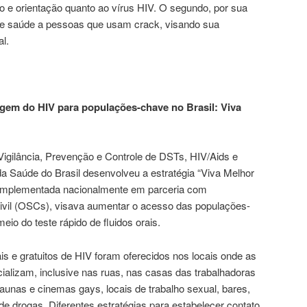
co e orientação quanto ao vírus HIV. O segundo, por sua
 de saúde a pessoas que usam crack, visando sua
l.
gem do HIV para populações-chave no Brasil: Viva
igilância, Prevenção e Controle de DSTs, HIV/Aids e
 da Saúde do Brasil desenvolveu a estratégia “Viva Melhor
, implementada nacionalmente em parceria com
vil (OSCs), visava aumentar o acesso das populações-
io do teste rápido de fluidos orais.
ais e gratuitos de HIV foram oferecidos nos locais onde as
alizam, inclusive nas ruas, nas casas das trabalhadoras
saunas e cinemas gays, locais de trabalho sexual, bares,
 de drogas. Diferentes estratégias para estabelecer contato