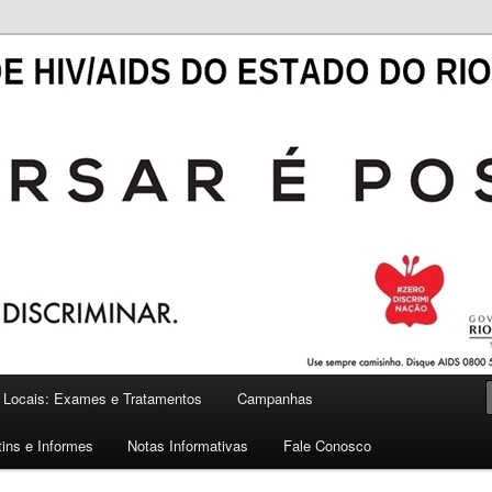
——————————————————————-
O DE HIV/AIDS DO ESTADO
NDE DO SUL
Locais: Exames e Tratamentos
Campanhas
tins e Informes
Notas Informativas
Fale Conosco