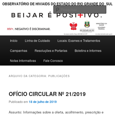
———————————————————————————————————
Pesqu
OBSERVATÓRIO DE HIV/AIDS DO
ESTADO DO RIO GRANDE DO SUL
Menu
Início
Linha de Cuidado
Locais: Exames e Tratamentos
Pular
Pular
principal
Campanhas
Resoluções e Portarias
Boletins e Informes
para
para
Notas Informativas
Fale Conosco
o
o
conteúdo
conteúdo
ARQUIVO DA CATEGORIA:
PUBLICAÇÕES
principal
secundário
OFÍCIO CIRCULAR Nº 21/2019
Publicado em
18 de julho de 2019
Assunto: Informações sobre a oferta, acolhimento, prescrição e