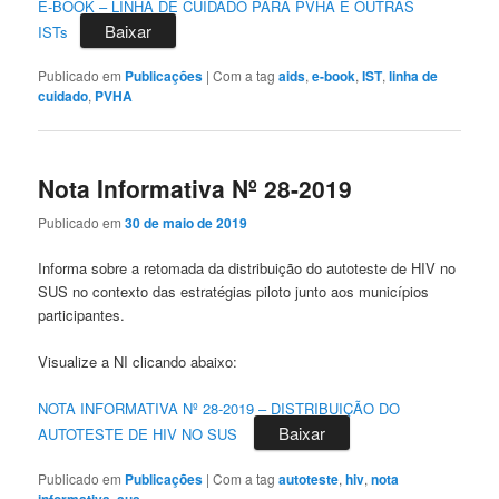
E-BOOK – LINHA DE CUIDADO PARA PVHA E OUTRAS
Baixar
ISTs
Publicado em
Publicações
|
Com a tag
aids
,
e-book
,
IST
,
linha de
cuidado
,
PVHA
Nota Informativa Nº 28-2019
Publicado em
30 de maio de 2019
Informa sobre a retomada da distribuição do autoteste de HIV no
SUS no contexto das estratégias piloto junto aos municípios
participantes.
Visualize a NI clicando abaixo:
NOTA INFORMATIVA Nº 28-2019 – DISTRIBUIÇÃO DO
Baixar
AUTOTESTE DE HIV NO SUS
Publicado em
Publicações
|
Com a tag
autoteste
,
hiv
,
nota
informativa
,
sus