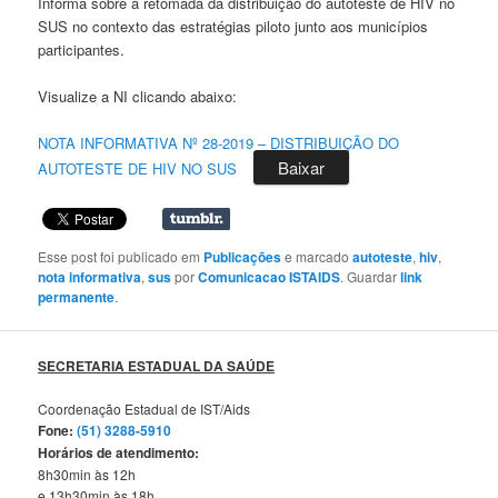
Informa sobre a retomada da distribuição do autoteste de HIV no
SUS no contexto das estratégias piloto junto aos municípios
participantes.
Visualize a NI clicando abaixo:
NOTA INFORMATIVA Nº 28-2019 – DISTRIBUIÇÃO DO
Baixar
AUTOTESTE DE HIV NO SUS
Esse post foi publicado em
Publicações
e marcado
autoteste
,
hiv
,
nota informativa
,
sus
por
Comunicacao ISTAIDS
. Guardar
link
permanente
.
SECRETARIA ESTADUAL DA SAÚDE
Coordenação Estadual de IST/Aids
Fone:
(51) 3288-5910
Horários de atendimento:
8h30min às 12h
e 13h30min às 18h