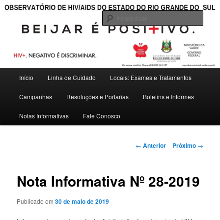
———————————————————————————————————
Pesqu
OBSERVATÓRIO DE HIV/AIDS DO
ESTADO DO RIO GRANDE DO SUL
Menu
Início
Linha de Cuidado
Locais: Exames e Tratamentos
Pular
principal
Campanhas
Resoluções e Portarias
Boletins e Informes
para
Notas Informativas
Fale Conosco
o
conteúdo
Navegação
←
Anterior
Próximo
→
de
principal
posts
Nota Informativa Nº 28-2019
Publicado em
30 de maio de 2019