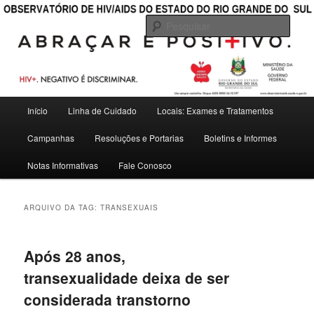
———————————————————————————————————
Pesqu
OBSERVATÓRIO DE HIV/AIDS DO
ESTADO DO RIO GRANDE DO SUL
Menu
Início
Linha de Cuidado
Locais: Exames e Tratamentos
Pular
Pular
principal
Campanhas
Resoluções e Portarias
Boletins e Informes
para
para
Notas Informativas
Fale Conosco
o
o
conteúdo
conteúdo
ARQUIVO DA TAG:
TRANSEXUAIS
principal
secundário
Após 28 anos,
transexualidade deixa de ser
considerada transtorno