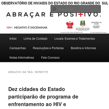
———————————————————————————————————
Pesqu
OBSERVATÓRIO DE HIV/AIDS DO
ESTADO DO RIO GRANDE DO SUL
Menu
Início
Linha de Cuidado
Locais: Exames e Tratamentos
Pular
Pular
principal
Campanhas
Resoluções e Portarias
Boletins e Informes
para
para
Notas Informativas
Fale Conosco
o
o
conteúdo
conteúdo
ARQUIVO DA TAG:
HEPATITE
principal
secundário
Dez cidades do Estado
participarão de programa de
enfrentamento ao HIV e