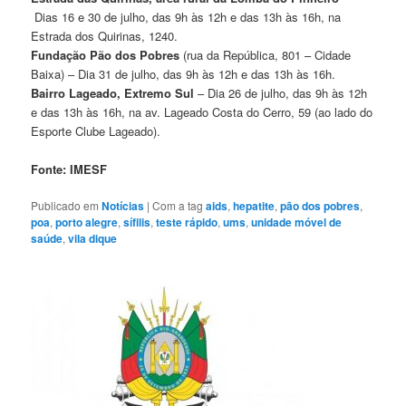
Dias 16 e 30 de julho, das 9h às 12h e das 13h às 16h, na
Estrada dos Quirinas, 1240.
Fundação Pão dos Pobres
(rua da República, 801 – Cidade
Baixa) – Dia 31 de julho, das 9h às 12h e das 13h às 16h.
Bairro Lageado, Extremo Sul
– Dia 26 de julho, das 9h às 12h
e das 13h às 16h, na av. Lageado Costa do Cerro, 59 (ao lado do
Esporte Clube Lageado).
Fonte: IMESF
Publicado em
Notícias
|
Com a tag
aids
,
hepatite
,
pão dos pobres
,
poa
,
porto alegre
,
sífilis
,
teste rápido
,
ums
,
unidade móvel de
saúde
,
vila dique