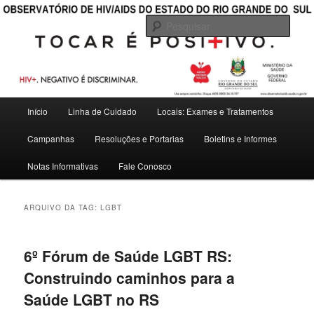
———————————————————————————————————
Pesqu
OBSERVATÓRIO DE HIV/AIDS DO
ESTADO DO RIO GRANDE DO SUL
Menu
Início
Linha de Cuidado
Locais: Exames e Tratamentos
Pular
Pular
principal
Campanhas
Resoluções e Portarias
Boletins e Informes
para
para
Notas Informativas
Fale Conosco
o
o
conteúdo
conteúdo
ARQUIVO DA TAG:
LGBT
principal
secundário
6º Fórum de Saúde LGBT RS:
Construindo caminhos para a
Saúde LGBT no RS