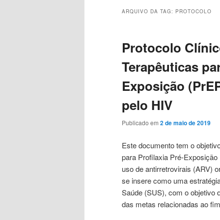
o
o
ARQUIVO DA TAG:
PROTOCOLO
conteúdo
conteúdo
Protocolo Clínic
principal
secundário
Terapêuticas par
Exposição (PrEP
pelo HIV
Publicado em
2 de maio de 2019
Este documento tem o objetivo d
para Profilaxia Pré-Exposição 
uso de antirretrovirais (ARV) o
se insere como uma estratégia
Saúde (SUS), com o objetivo d
das metas relacionadas ao fim