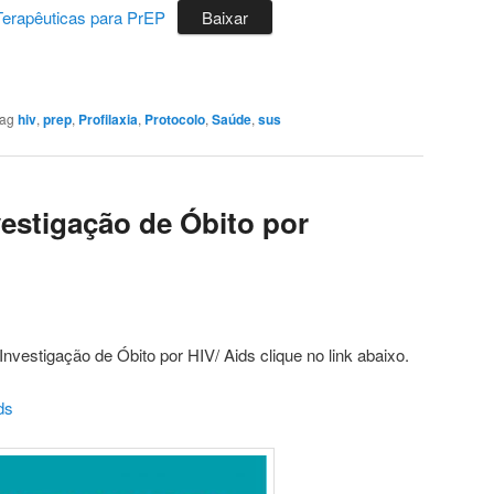
 Terapêuticas para PrEP
Baixar
tag
hiv
,
prep
,
Profilaxia
,
Protocolo
,
Saúde
,
sus
vestigação de Óbito por
Investigação de Óbito por HIV/ Aids clique no link abaixo.
ds