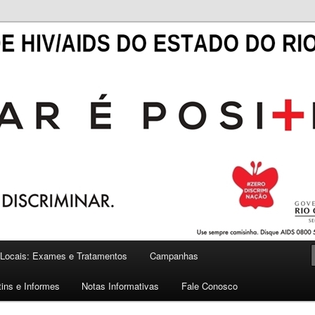
——————————————————————-
O DE HIV/AIDS DO ESTADO
NDE DO SUL
Locais: Exames e Tratamentos
Campanhas
tins e Informes
Notas Informativas
Fale Conosco