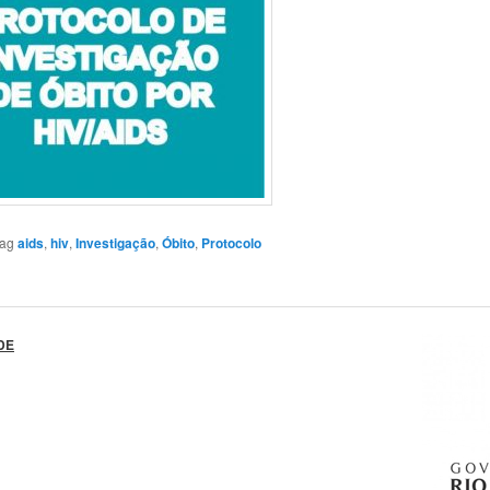
tag
aids
,
hiv
,
Investigação
,
Óbito
,
Protocolo
DE